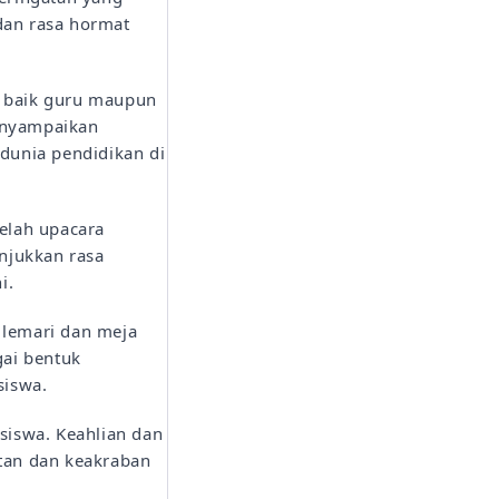
 dan rasa hormat
, baik guru maupun
menyampaikan
dunia pendidikan di
telah upacara
unjukkan rasa
i.
 lemari dan meja
gai bentuk
siswa.
siswa. Keahlian dan
tan dan keakraban