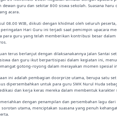
uh dewan guru dan sekitar 800 siswa sekolah. Suasana haru
jang acara.
ul 08.00 WIB, diikuti dengan khidmat oleh seluruh peserta
a peringatan Hari Guru ini terjadi saat pemimpin upacara 
 para guru yang telah memberikan kontribusi besar dalam 
ros.
ruan terus berlanjut dengan dilaksanakannya Jalan Santai se
0 siswa dan guru ikut berpartisipasi dalam kegiatan ini, men
emangat gotong-royong dalam merayakan momen spesial in
yaan ini adalah pembagian doorprize utama, berupa satu set
husus dipersembahkan untuk para guru SMK Nurul Huda seba
edikasi dan kerja keras mereka dalam membentuk karakter 
dimeriahkan dengan penampilan dan persembahan lagu dari 
i sorotan utama, menciptakan suasana yang penuh kehanga
erta.