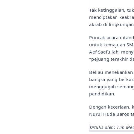
Tak ketinggalan, tu
menciptakan keakra
akrab di lingkungan
Puncak acara ditan
untuk kemajuan SMK
Aef Saefullah, men
"pejuang terakhir 
Beliau menekankan 
bangsa yang berkara
menggugah semangat
pendidikan.
Dengan keceriaan, 
Nurul Huda Baros ta
Ditulis oleh: Tim Me