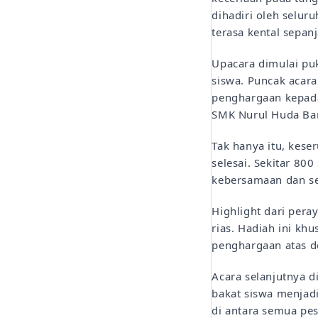
dihadiri oleh selur
terasa kental sepan
Upacara dimulai puk
siswa. Puncak acar
penghargaan kepada
SMK Nurul Huda Ba
Tak hanya itu, kese
selesai. Sekitar 80
kebersamaan dan s
Highlight dari pera
rias. Hadiah ini k
penghargaan atas d
Acara selanjutnya 
bakat siswa menjad
di antara semua pes