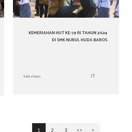
KEMERIAHAN HUT KE-79 RI TAHUN 2024
DI SMK NURUL HUDA BAROS
IT
566 views
(CURRENT)
1
2
3
>>
>